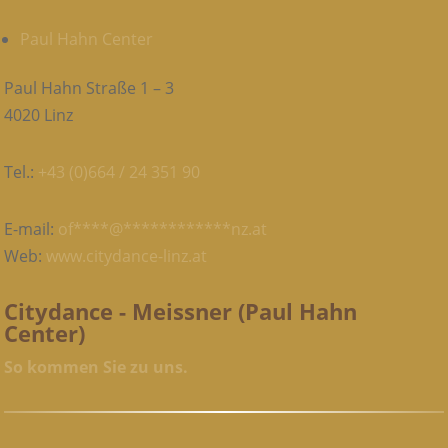
Paul Hahn Center
Paul Hahn Straße 1 – 3
4020 Linz
Tel.:
+43 (0)664 / 24 351 90
E-mail:
of
****
@
************
nz.at
Web:
www.citydance-linz.at
Citydance - Meissner (Paul Hahn
Center)
So kommen Sie zu uns.