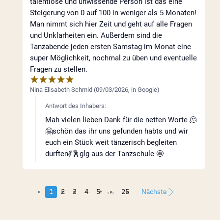
talentlose und unwissende Person ist das eine
Steigerung von 0 auf 100 in weniger als 5 Monaten!
Man nimmt sich hier Zeit und geht auf alle Fragen
und Unklarheiten ein. Außerdem sind die
Tanzabende jeden ersten Samstag im Monat eine
super Möglichkeit, nochmal zu üben und eventuelle
Fragen zu stellen.
Nina Elisabeth Schmid
(
09/03/2026
,
in
Google
)
Antwort des Inhabers:
Mah vielen lieben Dank für die netten Worte 🫠
🤗schön das ihr uns gefunden habts und wir
euch ein Stück weit tänzerisch begleiten
durften💃🕺glg aus der Tanzschule 🤩
...
1
2
3
4
5
25
Nächste