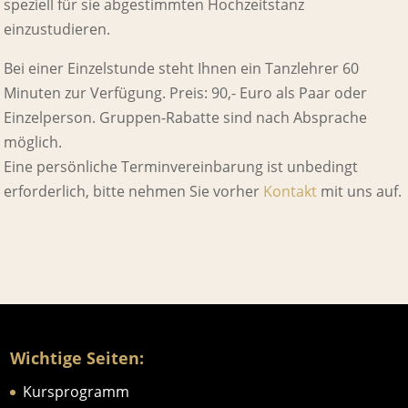
speziell für sie abgestimmten Hochzeitstanz
einzustudieren.
Bei einer Einzelstunde steht Ihnen ein Tanzlehrer 60
Minuten zur Verfügung. Preis: 90,- Euro als Paar oder
Einzelperson. Gruppen-Rabatte sind nach Absprache
möglich.
Eine persönliche Terminvereinbarung ist unbedingt
erforderlich, bitte nehmen Sie vorher
Kontakt
mit uns auf.
Wichtige Seiten:
Kursprogramm