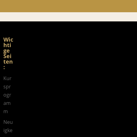
Wic
hti
ge
Sei
ten
:
Kur
spr
ogr
am
m
Neu
igke