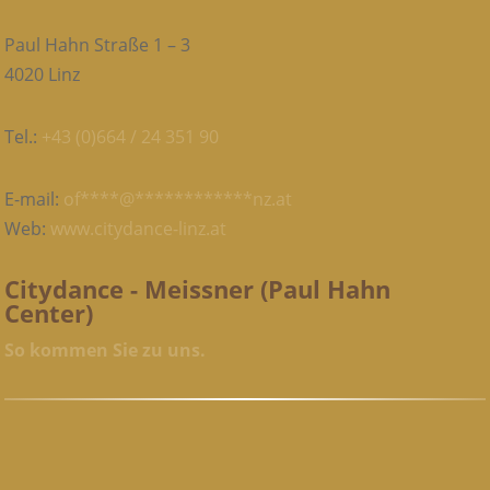
Paul Hahn Straße 1 – 3
4020 Linz
Tel.:
+43 (0)664 / 24 351 90
E-mail:
of
****
@
************
nz.at
Web:
www.citydance-linz.at
Citydance - Meissner (Paul Hahn
Center)
So kommen Sie zu uns.