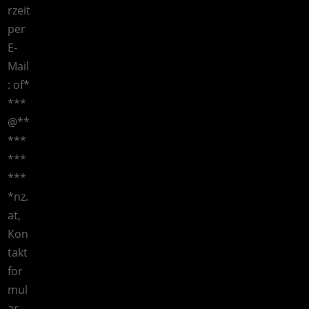
rzeit
per
E-
Mail
:
of
*
***
@
**
***
***
***
*
nz.
at
,
Kon
takt
for
mul
ar