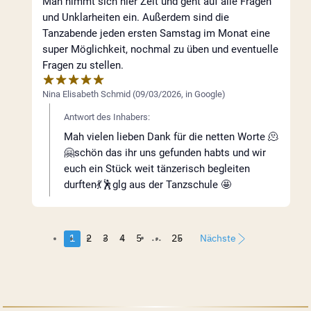
Man nimmt sich hier Zeit und geht auf alle Fragen
und Unklarheiten ein. Außerdem sind die
Tanzabende jeden ersten Samstag im Monat eine
super Möglichkeit, nochmal zu üben und eventuelle
Fragen zu stellen.
Nina Elisabeth Schmid
(
09/03/2026
,
in
Google
)
Antwort des Inhabers:
Mah vielen lieben Dank für die netten Worte 🫠
🤗schön das ihr uns gefunden habts und wir
euch ein Stück weit tänzerisch begleiten
durften💃🕺glg aus der Tanzschule 🤩
...
1
2
3
4
5
25
Nächste