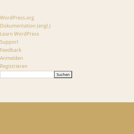
Über
WordPress.org
WordPress
Dokumentation (engl.)
Learn WordPress
Support
Feedback
Anmelden
Registrieren
Suchen
0664 / 24 351 90
office@citydance-linz.at
Facebook
Instagram
Facebook