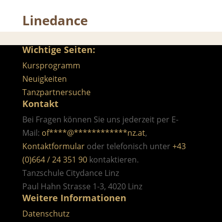
Linedance
Wichtige Seiten:
Kursprogramm
Neuigkeiten
Tanzpartnersuche
Kontakt
Bei Fragen können Sie uns jederzeit per E-
Mail:
of
****
@
************
nz.at
,
Kontaktformular
oder telefonisch unter
+43
(0)664 / 24 351 90
kontaktieren.
Tanzschule Citydance Linz
Paul Hahn Strasse 1-3, 4020 Linz
Weitere Informationen
Datenschutz