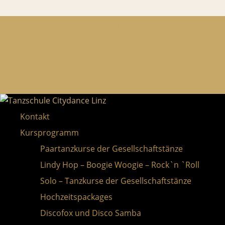
0664 / 24 351 90
office@citydance-linz.at
Facebook
Instagram
Facebook
Instagram
Kontakt
Kursprogramm
Paartanzkurse der Gesellschaftstänze
Lindy Hop – Boogie Woogie – Rock`n `Roll
Solo – Tanzkurse der Gesellschaftstänze
Hochzeitspackages
Discofox und Disco Samba