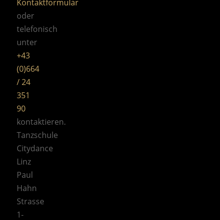
Kontaktformular
oder
telefonisch
unter
+43
(0)664
/ 24
351
90
kontaktieren.
Tanzschule
Citydance
Linz
Paul
Hahn
Strasse
1-