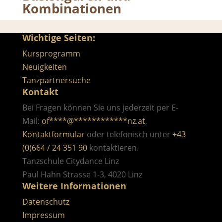
Kombinationen
Wichtige Seiten:
Kursprogramm
Neuigkeiten
Tanzpartnersuche
Kontakt
Bei Fragen können Sie uns jederzeit per E-
Mail:
of
****
@
************
nz.at
,
Kontaktformular
oder telefonisch unter
+43
(0)664 / 24 351 90
kontaktieren.
Tanzschule Citydance Linz
Paul Hahn Strasse 1-3, 4020 Linz
Weitere Informationen
Datenschutz
Impressum