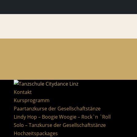
0664 / 24 351 90
office@citydance-linz.at
Facebook
Instagram
Facebook
Instagram
Kontakt
Kursprogramm
Paartanzkurse der Gesellschaftstänze
Lindy Hop – Boogie Woogie – Rock`n `Roll
Solo – Tanzkurse der Gesellschaftstänze
Hochzeitspackages