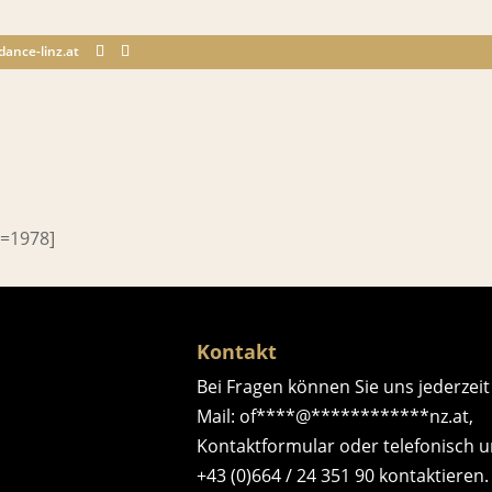
dance-linz.at
=1978]
Kontakt
Bei Fragen können Sie uns jederzeit
Mail:
of
****
@
************
nz.at
,
Kontaktformular
oder telefonisch u
+43 (0)664 / 24 351 90
kontaktieren.