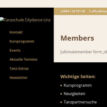
0664 / 24 351 90
office@city
Kontakt
Members
Kursprogramm
Events
[ultimatemember form_id
Aktuelle Termine
Tanz-Extras
Wichtige Seiten:
Newsletter
Kursprogramm
Neuigkeiten
Tanzpartnersuche