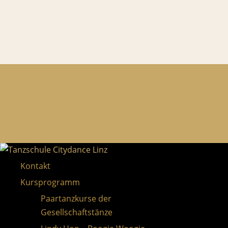
0664 / 24 351 90
office@citydance-linz.at
Facebook
Instagram
Facebook
Instagram
Kontakt
Kursprogramm
Paartanzkurse der
Gesellschaftstänze