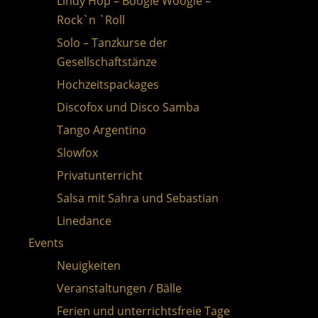
Lindy Hop – Boogie Woogie –
Rock`n `Roll
Solo – Tanzkurse der
Gesellschaftstänze
Hochzeitspackages
Discofox und Disco Samba
Tango Argentino
Slowfox
Privatunterricht
Salsa mit Sahra und Sebastian
Linedance
Events
Single
Neuigkeiten
Bachata Sensual aus Barcelona
Veranstaltungen / Bälle
Kizomba / Urban Kiz
Ferien und unterrichtsfreie Tage
Gutscheine