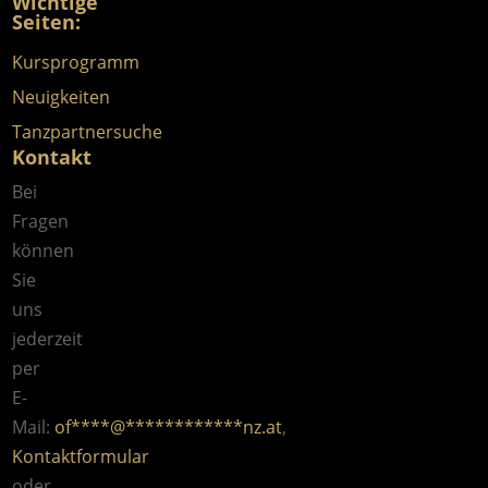
Wichtige
Seiten:
Kursprogramm
Neuigkeiten
Tanzpartnersuche
Kontakt
Bei
Fragen
können
Sie
uns
jederzeit
per
E-
Mail:
of
****
@
************
nz.at
,
Kontaktformular
oder