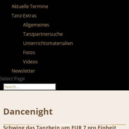
Aktuelle Termine
Tanz-Extras
Allgemeines
Tanzpartnersuche
Unterrichtsmaterialien
Fotos
Videos
Newsletter
Select Page
Dancenight
Schwing das Tanzbein um EUR 7 pro Einheit