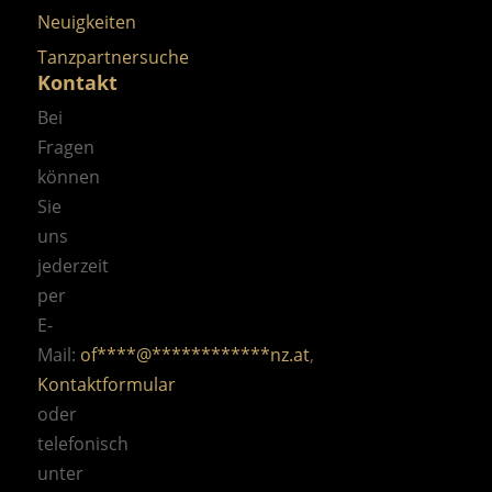
Neuigkeiten
Tanzpartnersuche
Kontakt
Bei
Fragen
können
Sie
uns
jederzeit
per
E-
Mail:
of
****
@
************
nz.at
,
Kontaktformular
oder
telefonisch
unter