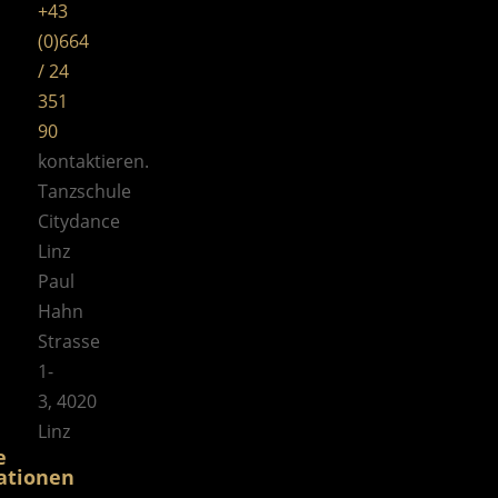
+43
(0)664
/ 24
351
90
kontaktieren.
Tanzschule
Citydance
Linz
Paul
Hahn
Strasse
1-
3, 4020
Linz
e
ationen