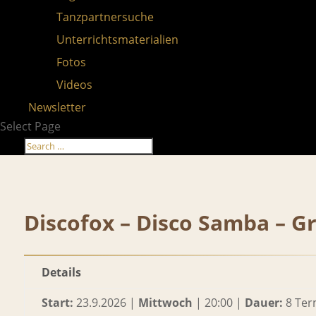
Tanzpartnersuche
Unterrichtsmaterialien
Fotos
Videos
Newsletter
Select Page
Discofox – Disco Samba – G
Details
Start:
23.9.2026 |
Mittwoch
| 20:00 |
Dauer:
8 Ter