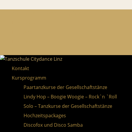
0664 / 24 351 90
office@citydance-linz.at
Facebook
Instagram
Facebook
Instagram
Kontakt
Kursprogramm
Paartanzkurse der Gesellschaftstänze
Lindy Hop – Boogie Woogie – Rock`n `Roll
Solo – Tanzkurse der Gesellschaftstänze
Hochzeitspackages
Discofox und Disco Samba