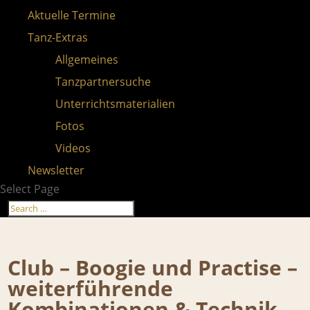
Aktuelle Termine
Tanz-Extras
Allgemeines
Tanzpartnersuche
Unterrichtsmaterialien
Fotos
Videos
Newsletter
Select Page
Club – Boogie und Practise –
weiterführende
Kombinationen & Technik