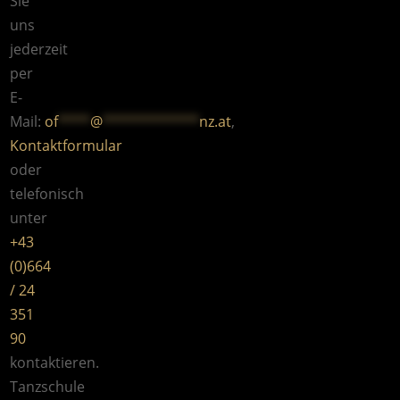
Sie
uns
jederzeit
per
E-
Mail:
of
****
@
************
nz.at
,
Kontaktformular
oder
telefonisch
unter
+43
(0)664
/ 24
351
90
kontaktieren.
Tanzschule