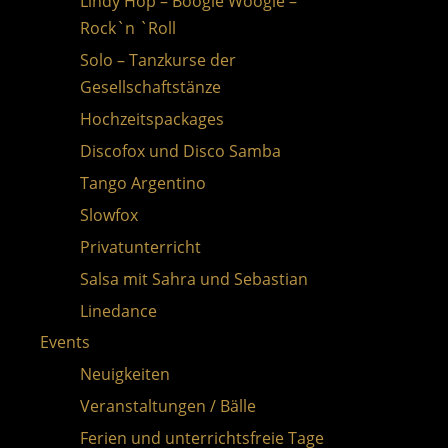
Lindy Hop – Boogie Woogie –
Rock`n `Roll
Solo – Tanzkurse der
Gesellschaftstänze
Hochzeitspackages
Discofox und Disco Samba
Tango Argentino
Slowfox
Privatunterricht
Salsa mit Sahra und Sebastian
Linedance
Events
Single
Neuigkeiten
Bachata Sensual aus Barcelona
Veranstaltungen / Bälle
Kizomba / Urban Kiz
Ferien und unterrichtsfreie Tage
Gutscheine