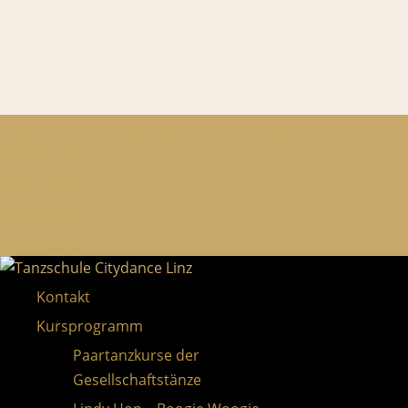
0664 / 24 351 90
office@citydance-linz.at
Facebook
Instagram
Facebook
Instagram
Kontakt
Kursprogramm
Paartanzkurse der
Gesellschaftstänze