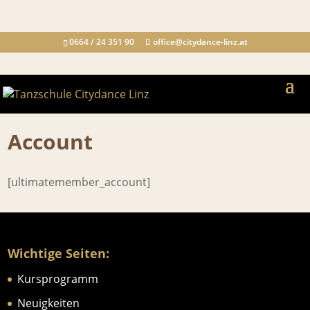
0664 / 24 351 90
office@citydance-linz.at
Account
[ultimatemember_account]
Wichtige Seiten:
Kursprogramm
Neuigkeiten